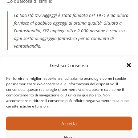
…o qualcosa di simile:
La Società XYZ Aggeggi è stata fondata nel 1971 e da allora
fornisce al pubblico aggeggi di ottima qualità. Situata a
Fantasilandia, XYZ impiega oltre 2.000 persone e realizza
ogni sorta di aggeggio fantastico per la comunità di
Fantasilandia.
Come nuovo utente di WordPress, dovresti andare nella tua
Gestisci Consenso
Bacheca
per eliminare questa pagina, e crearne delle
nuove per i tuoi contenuti. Divertiti!
Per fornire le migliori esperienze, utilizziamo tecnologie come i cookie
per memorizzare e/o accedere alle informazioni del dispositivo. Il
consenso a queste tecnologie ci permetterà di elaborare dati come il
comportamento di navigazione o ID unici su questo sito. Non
Cerca
acconsentire o ritirare il consenso può influire negativamente su alcune
CERCA
caratteristiche e funzioni.
Accetta
Articoli recenti
Nega